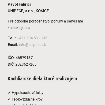
Pavol Fabrici
UNIPECE, s.r.o., KOŠICE
Pre odborné poradenstvo, ponuky a servis ma
kontaktujte na
Tel. :
+421 904 531 135
Email:
info@unipece.sk
IČO:
46879137
DIČ:
2023627265
Kachliarske diela ktoré realizujem
✓
Hypokaustové krby
✓
Teplovzdušné krby